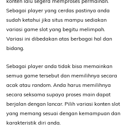
konten lalu segera memproses permainan.
Sebagai player yang cerdas pastinya anda
sudah ketahui jika situs mampu sediakan
variasi game slot yang begitu melimpah.
Variasi ini dibedakan atas berbagai hal dan
bidang.
Sebagai player anda tidak bisa memainkan
semua game tersebut dan memilihnya secara
acak atau random. Anda harus memilihnya
secara seksama supaya proses main dapat
berjalan dengan lancar.
Pilih variasi konten slot
yang memang sesuai dengan kemampuan dan
karakteristik diri anda.