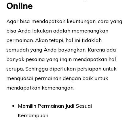
Online
Agar bisa mendapatkan keuntungan, cara yang
bisa Anda lakukan adalah memenangkan
permainan. Akan tetapi, hal ini tidaklah
semudah yang Anda bayangkan. Karena ada
banyak pesaing yang ingin mendapatkan hal
serupa. Sehingga diperlukan persiapan untuk
menguasai permainan dengan baik untuk
mendapatkan kemenangan.
Memilih Permainan Judi Sesuai
Kemampuan