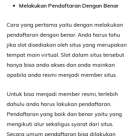
Melakukan Pendaftaran Dengan Benar
Cara yang pertama yaitu dengan melakukan
pendaftaran dengan benar. Anda harus tahu
jika slot disediakan oleh situs yang merupakan
tempat main virtual. Slot dalam situs tersebut
hanya bisa anda akses dan anda mainkan
apabila anda resmi menjadi member situs.
Untuk bisa menjadi member resmi, terlebih
dahulu anda harus lakukan pendaftaran.
Pendaftaran yang baik dan benar yaitu yang
mengikuti alur sekaligus syarat dari situs.
Secara umum pendaftaran bisa dilakukan