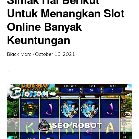
Untuk Menangkan Slot
Online Banyak
Keuntungan
Black Mara
·
October 16, 2021
·