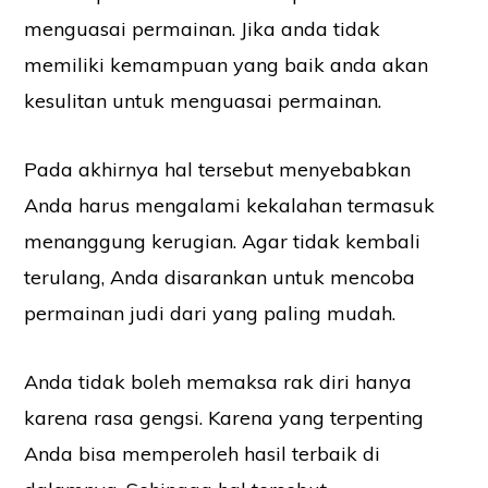
menguasai permainan. Jika anda tidak
memiliki kemampuan yang baik anda akan
kesulitan untuk menguasai permainan.
Pada akhirnya hal tersebut menyebabkan
Anda harus mengalami kekalahan termasuk
menanggung kerugian. Agar tidak kembali
terulang, Anda disarankan untuk mencoba
permainan judi dari yang paling mudah.
Anda tidak boleh memaksa rak diri hanya
karena rasa gengsi. Karena yang terpenting
Anda bisa memperoleh hasil terbaik di