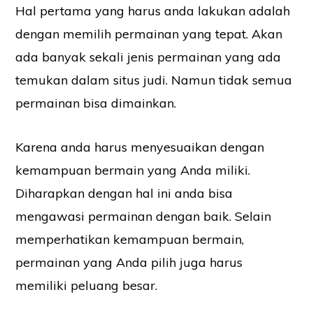
Hal pertama yang harus anda lakukan adalah
dengan memilih permainan yang tepat. Akan
ada banyak sekali jenis permainan yang ada
temukan dalam situs judi. Namun tidak semua
permainan bisa dimainkan.
Karena anda harus menyesuaikan dengan
kemampuan bermain yang Anda miliki.
Diharapkan dengan hal ini anda bisa
mengawasi permainan dengan baik. Selain
memperhatikan kemampuan bermain,
permainan yang Anda pilih juga harus
memiliki peluang besar.