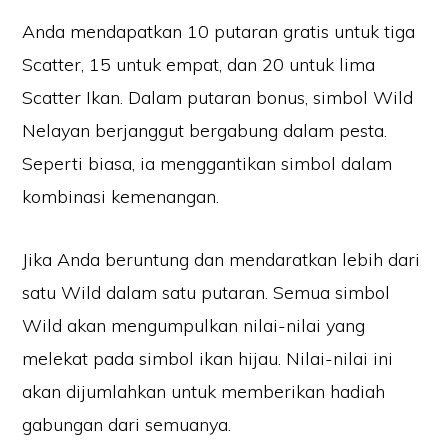
Anda mendapatkan 10 putaran gratis untuk tiga
Scatter, 15 untuk empat, dan 20 untuk lima
Scatter Ikan. Dalam putaran bonus, simbol Wild
Nelayan berjanggut bergabung dalam pesta.
Seperti biasa, ia menggantikan simbol dalam
kombinasi kemenangan.
Jika Anda beruntung dan mendaratkan lebih dari
satu Wild dalam satu putaran. Semua simbol
Wild akan mengumpulkan nilai-nilai yang
melekat pada simbol ikan hijau. Nilai-nilai ini
akan dijumlahkan untuk memberikan hadiah
gabungan dari semuanya.