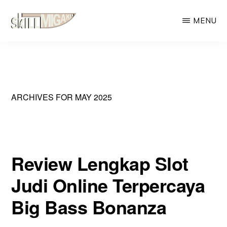
Skip
Skip
MENU
to
to
main
primary
SKILL-
Kumpulan
MIGAKI
content
sidebar
Situs
Judi
Terbesar
ARCHIVES FOR MAY 2025
Seluruh
Asia
2021
Review Lengkap Slot
Judi Online Terpercaya
Big Bass Bonanza