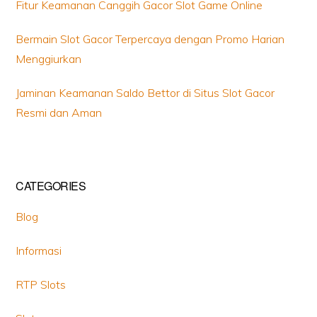
Fitur Keamanan Canggih Gacor Slot Game Online
Bermain Slot Gacor Terpercaya dengan Promo Harian
Menggiurkan
Jaminan Keamanan Saldo Bettor di Situs Slot Gacor
Resmi dan Aman
CATEGORIES
Blog
Informasi
RTP Slots