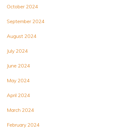
October 2024
September 2024
August 2024
July 2024
June 2024
May 2024
April 2024
March 2024
February 2024