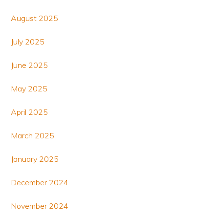
August 2025
July 2025
June 2025
May 2025
April 2025
March 2025
January 2025
December 2024
November 2024