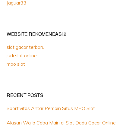
Jaguar33
WEBSITE REKOMENDASI 2
slot gacor terbaru
judi slot online
mpo slot
RECENT POSTS
Sportivitas Antar Pemain Situs MPO Slot
Alasan Wajib Coba Main di Slot Dadu Gacor Online