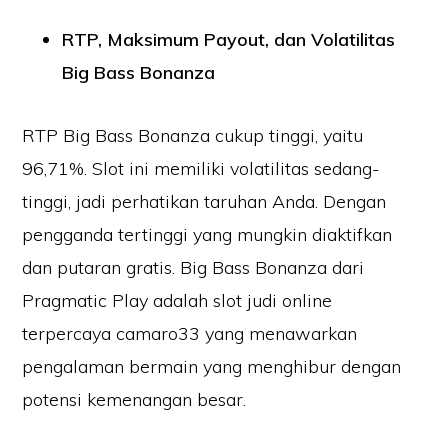
RTP, Maksimum Payout, dan Volatilitas
Big Bass Bonanza
RTP Big Bass Bonanza cukup tinggi, yaitu
96,71%. Slot ini memiliki volatilitas sedang-
tinggi, jadi perhatikan taruhan Anda. Dengan
pengganda tertinggi yang mungkin diaktifkan
dan putaran gratis. Big Bass Bonanza dari
Pragmatic Play adalah slot judi online
terpercaya camaro33 yang menawarkan
pengalaman bermain yang menghibur dengan
potensi kemenangan besar.