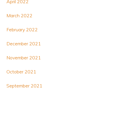
April 2022
March 2022
February 2022
December 2021
November 2021
October 2021
September 2021