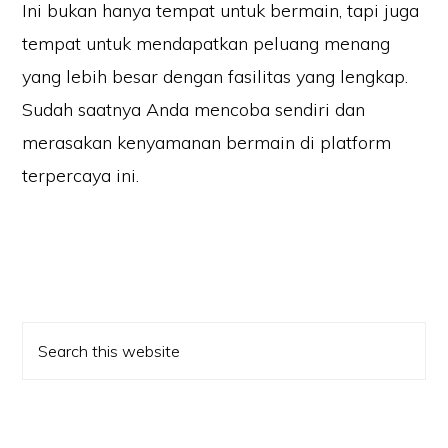
Ini bukan hanya tempat untuk bermain, tapi juga
tempat untuk mendapatkan peluang menang
yang lebih besar dengan fasilitas yang lengkap.
Sudah saatnya Anda mencoba sendiri dan
merasakan kenyamanan bermain di platform
terpercaya ini.
Primary
Search
Sidebar
this
website