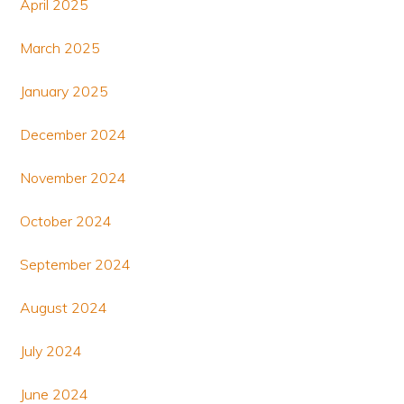
April 2025
March 2025
January 2025
December 2024
November 2024
October 2024
September 2024
August 2024
July 2024
June 2024