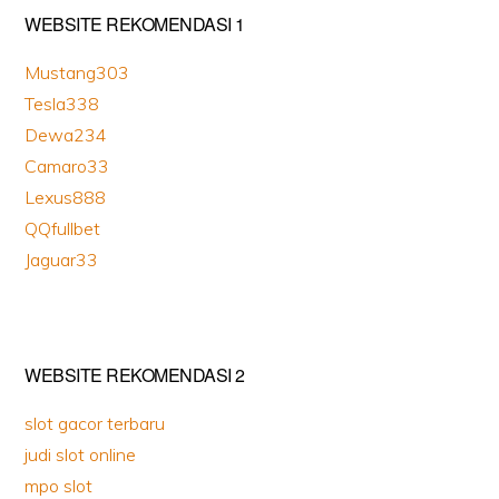
WEBSITE REKOMENDASI 1
Mustang303
Tesla338
Dewa234
Camaro33
Lexus888
QQfullbet
Jaguar33
WEBSITE REKOMENDASI 2
slot gacor terbaru
judi slot online
mpo slot