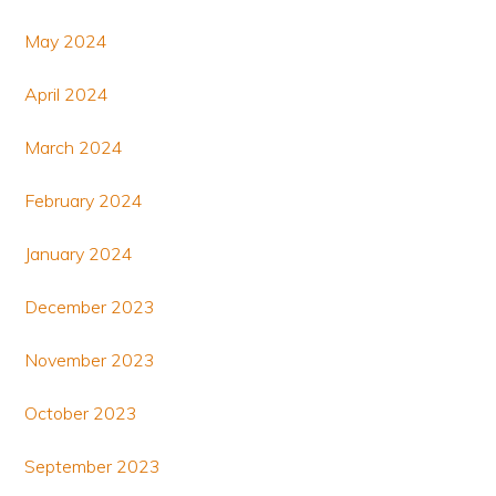
May 2024
April 2024
March 2024
February 2024
January 2024
December 2023
November 2023
October 2023
September 2023