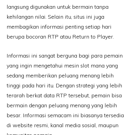
langsung digunakan untuk bermain tanpa
kehilangan nilai. Selain itu, situs ini juga
membagikan informasi penting setiap hari
berupa bocoran RTP atau Return to Player.
Informasi ini sangat berguna bagi para pemain
yang ingin mengetahui mesin slot mana yang
sedang memberikan peluang menang lebih
tinggi pada hari itu. Dengan strategi yang lebih
terarah berkat data RTP tersebut, pemain bisa
bermain dengan peluang menang yang lebih
besar. Informasi semacam ini biasanya tersedia
di website resmi, kanal media sosial, maupun