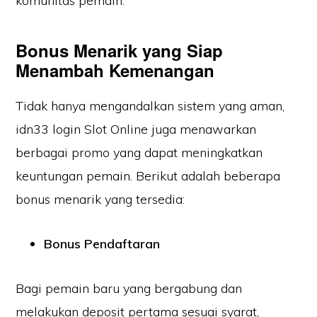
komunitas pemain.
Bonus Menarik yang Siap
Menambah Kemenangan
Tidak hanya mengandalkan sistem yang aman,
idn33 login Slot Online juga menawarkan
berbagai promo yang dapat meningkatkan
keuntungan pemain. Berikut adalah beberapa
bonus menarik yang tersedia:
Bonus Pendaftaran
Bagi pemain baru yang bergabung dan
melakukan deposit pertama sesuai syarat,