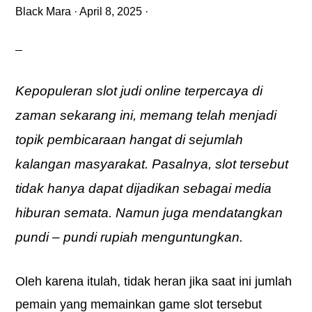
Black Mara
·
April 8, 2025
·
Kepopuleran slot judi online terpercaya di
zaman sekarang ini, memang telah menjadi
topik pembicaraan hangat di sejumlah
kalangan masyarakat. Pasalnya, slot tersebut
tidak hanya dapat dijadikan sebagai media
hiburan semata. Namun juga mendatangkan
pundi – pundi rupiah menguntungkan.
Oleh karena itulah, tidak heran jika saat ini jumlah
pemain yang memainkan game slot tersebut