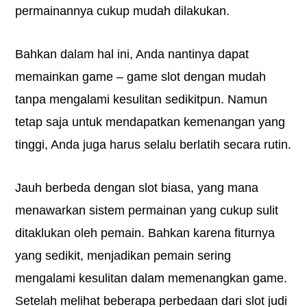
permainannya cukup mudah dilakukan.
Bahkan dalam hal ini, Anda nantinya dapat
memainkan game – game slot dengan mudah
tanpa mengalami kesulitan sedikitpun. Namun
tetap saja untuk mendapatkan kemenangan yang
tinggi, Anda juga harus selalu berlatih secara rutin.
Jauh berbeda dengan slot biasa, yang mana
menawarkan sistem permainan yang cukup sulit
ditaklukan oleh pemain. Bahkan karena fiturnya
yang sedikit, menjadikan pemain sering
mengalami kesulitan dalam memenangkan game.
Setelah melihat beberapa perbedaan dari slot judi