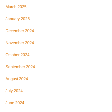
March 2025
January 2025
December 2024
November 2024
October 2024
September 2024
August 2024
July 2024
June 2024