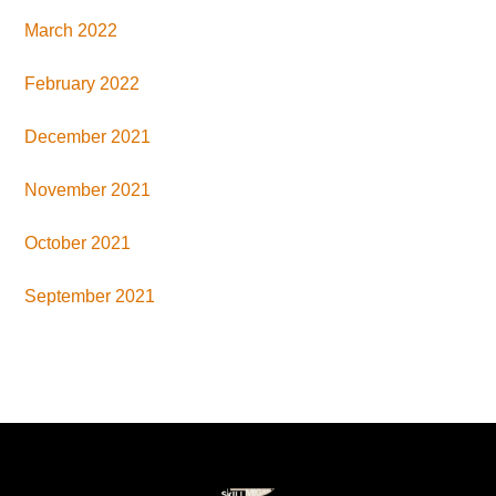
March 2022
February 2022
December 2021
November 2021
October 2021
September 2021