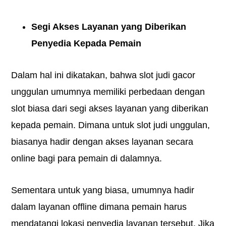
Segi Akses Layanan yang Diberikan
Penyedia Kepada Pemain
Dalam hal ini dikatakan, bahwa slot judi gacor
unggulan umumnya memiliki perbedaan dengan
slot biasa dari segi akses layanan yang diberikan
kepada pemain. Dimana untuk slot judi unggulan,
biasanya hadir dengan akses layanan secara
online bagi para pemain di dalamnya.
Sementara untuk yang biasa, umumnya hadir
dalam layanan offline dimana pemain harus
mendatangi lokasi penyedia layanan tersebut. Jika