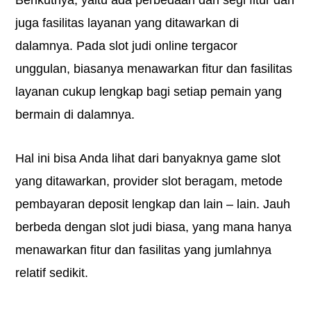
Berikutnya, yaitu ada perbedaan dari segi fitur dan
juga fasilitas layanan yang ditawarkan di
dalamnya. Pada slot judi online tergacor
unggulan, biasanya menawarkan fitur dan fasilitas
layanan cukup lengkap bagi setiap pemain yang
bermain di dalamnya.
Hal ini bisa Anda lihat dari banyaknya game slot
yang ditawarkan, provider slot beragam, metode
pembayaran deposit lengkap dan lain – lain. Jauh
berbeda dengan slot judi biasa, yang mana hanya
menawarkan fitur dan fasilitas yang jumlahnya
relatif sedikit.