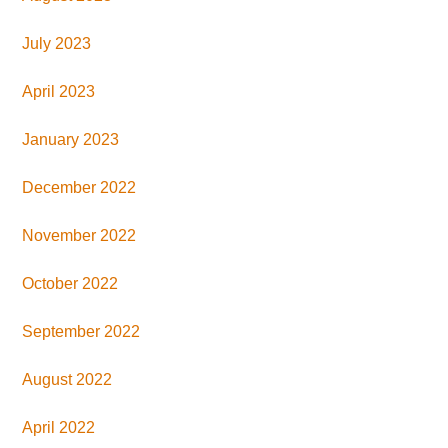
July 2023
April 2023
January 2023
December 2022
November 2022
October 2022
September 2022
August 2022
April 2022