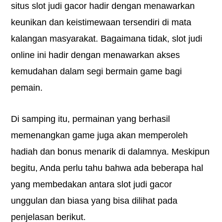
situs slot judi gacor hadir dengan menawarkan
keunikan dan keistimewaan tersendiri di mata
kalangan masyarakat. Bagaimana tidak, slot judi
online ini hadir dengan menawarkan akses
kemudahan dalam segi bermain game bagi
pemain.
Di samping itu, permainan yang berhasil
memenangkan game juga akan memperoleh
hadiah dan bonus menarik di dalamnya. Meskipun
begitu, Anda perlu tahu bahwa ada beberapa hal
yang membedakan antara slot judi gacor
unggulan dan biasa yang bisa dilihat pada
penjelasan berikut.