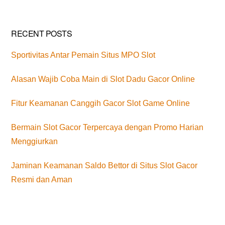
RECENT POSTS
Sportivitas Antar Pemain Situs MPO Slot
Alasan Wajib Coba Main di Slot Dadu Gacor Online
Fitur Keamanan Canggih Gacor Slot Game Online
Bermain Slot Gacor Terpercaya dengan Promo Harian
Menggiurkan
Jaminan Keamanan Saldo Bettor di Situs Slot Gacor
Resmi dan Aman