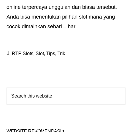
online terpercaya unggulan dan biasa tersebut.
Anda bisa menentukan pilihan slot mana yang
cocok dimainkan sehari – hari.
RTP Slots
,
Slot
,
Tips
,
Trik
Primary
Search
Sidebar
this
website
WEBSITE REKOMENDASI 1