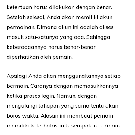
ketentuan harus dilakukan dengan benar.
Setelah selesai, Anda akan memiliki akun
permainan. Dimana akun ini adalah akses
masuk satu-satunya yang ada. Sehingga
keberadaannya harus benar-benar
diperhatikan oleh pemain.
Apalagi Anda akan menggunakannya setiap
bermain. Caranya dengan memasukkannya
ketika proses login.
Namun, dengan
mengulangi tahapan yang sama tentu akan
boros waktu. Alasan ini membuat pemain
memiliki keterbatasan kesempatan bermain.