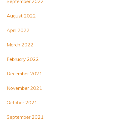
September 2022
August 2022
April 2022
March 2022
February 2022
December 2021
November 2021
October 2021
September 2021