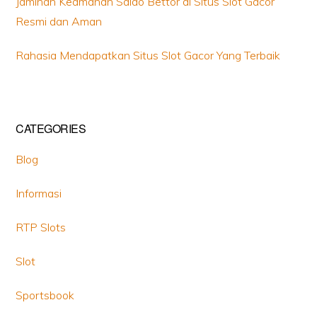
Jaminan Keamanan Saldo Bettor di Situs Slot Gacor
Resmi dan Aman
Rahasia Mendapatkan Situs Slot Gacor Yang Terbaik
CATEGORIES
Blog
Informasi
RTP Slots
Slot
Sportsbook