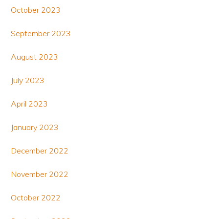
October 2023
September 2023
August 2023
July 2023
April 2023
January 2023
December 2022
November 2022
October 2022