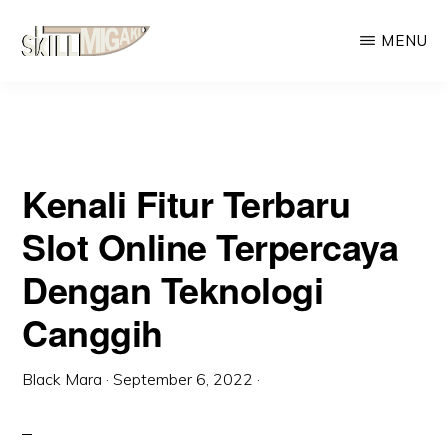
Terpercaya Dengan Teknologi Canggih
Skip
Skip
MENU
to
to
main
primary
SKILL-
Kumpulan
MIGAKI
content
sidebar
Situs
Judi
Kenali Fitur Terbaru
Terbesar
Seluruh
Slot Online Terpercaya
Asia
Dengan Teknologi
2021
Canggih
Black Mara
·
September 6, 2022
·