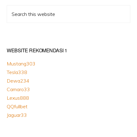
Primary
Search
Sidebar
this
website
WEBSITE REKOMENDASI 1
Mustang303
Tesla338
Dewa234
Camaro33
Lexus888
QQfullbet
Jaguar33