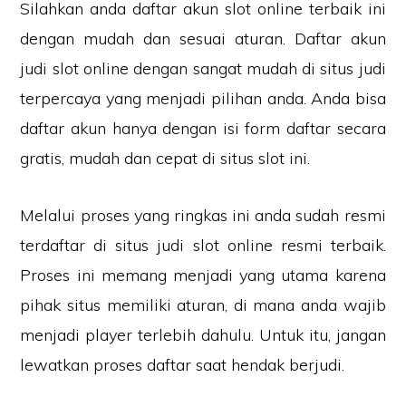
Silahkan anda daftar akun slot online terbaik ini
dengan mudah dan sesuai aturan. Daftar akun
judi slot online dengan sangat mudah di situs judi
terpercaya yang menjadi pilihan anda. Anda bisa
daftar akun hanya dengan isi form daftar secara
gratis, mudah dan cepat di situs slot ini.
Melalui proses yang ringkas ini anda sudah resmi
terdaftar di situs judi slot online resmi terbaik.
Proses ini memang menjadi yang utama karena
pihak situs memiliki aturan, di mana anda wajib
menjadi player terlebih dahulu. Untuk itu, jangan
lewatkan proses daftar saat hendak berjudi.