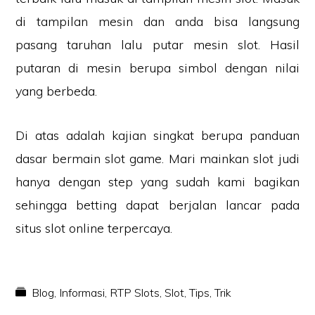
di tampilan mesin dan anda bisa langsung
pasang taruhan lalu putar mesin slot. Hasil
putaran di mesin berupa simbol dengan nilai
yang berbeda.
Di atas adalah kajian singkat berupa panduan
dasar bermain slot game. Mari mainkan slot judi
hanya dengan step yang sudah kami bagikan
sehingga betting dapat berjalan lancar pada
situs slot online terpercaya.
Blog
,
Informasi
,
RTP Slots
,
Slot
,
Tips
,
Trik