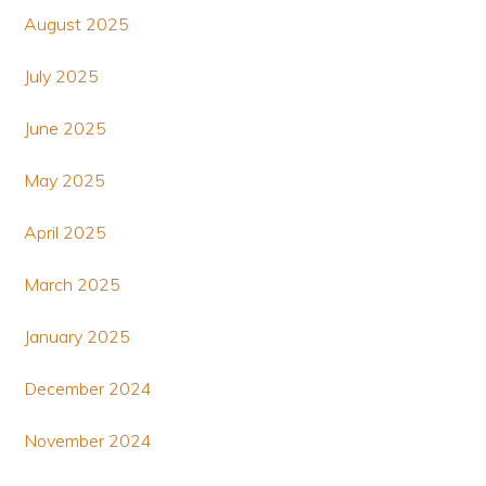
August 2025
July 2025
June 2025
May 2025
April 2025
March 2025
January 2025
December 2024
November 2024