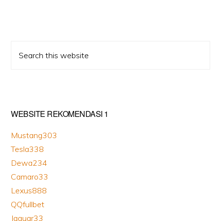
Primary
Search
Sidebar
this
website
WEBSITE REKOMENDASI 1
Mustang303
Tesla338
Dewa234
Camaro33
Lexus888
QQfullbet
Jaguar33