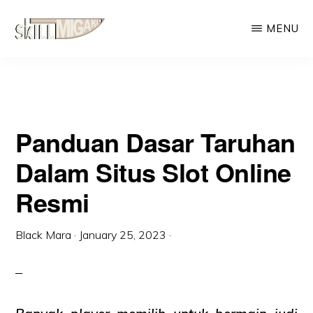
Situs Slot Online Resmi
Skip
Skip
MENU
to
to
main
primary
SKILL-
Kumpulan
MIGAKI
content
sidebar
Situs
Judi
Panduan Dasar Taruhan
Terbesar
Seluruh
Dalam Situs Slot Online
Asia
Resmi
2021
Black Mara
·
January 25, 2023
·