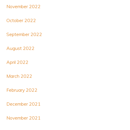
November 2022
October 2022
September 2022
August 2022
April 2022
March 2022
February 2022
December 2021
November 2021