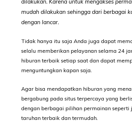
dilakukan. Karena untuk mengakses permai
mudah dilakukan sehingga dari berbagai
dengan lancar.
Tidak hanya itu saja Anda juga dapat mem
selalu memberikan pelayanan selama 24 ja
hiburan terbaik setiap saat dan dapat mem
menguntungkan kapan saja.
Agar bisa mendapatkan hiburan yang menar
bergabung pada situs terpercaya yang berli
dengan berbagai pilihan permainan seperti 
taruhan terbaik dan termudah.