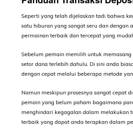
Seperti yang telah dijelaskan tadi bahwa ke
satu hiburan yang sangat seru dan dengan 
permainan terbaik dan tercepat yang muda
Sebelum pemain memilih untuk memasang 
setor dana terlebih dahulu. Di sini anda b
dengan cepat melalui beberapa metode yan
Namun meskipun prosesnya sangat cepat d
pemain yang belum paham bagaimana pan
menghindari kegagalan dalam melakukan tr
terbaik yang dapat anda terapkan dalam p