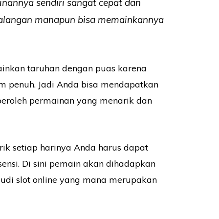
nannya sendiri sangat cepat dan
 kalangan manapun bisa memainkannya
ainkan taruhan dengan puas karena
m penuh. Jadi Anda bisa mendapatkan
peroleh permainan yang menarik dan
ik setiap harinya Anda harus dapat
sensi. Di sini pemain akan dihadapkan
judi slot online yang mana merupakan