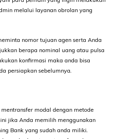
admin melalui layanan obrolan yang
 meminta nomor tujuan agen serta Anda
ukkan berapa nominal uang atau pulsa
elakukan konfirmasi maka anda bisa
da persiapkan sebelumnya.
 mentransfer modal dengan metode
isini jika Anda memilih menggunakan
ng Bank yang sudah anda miliki.