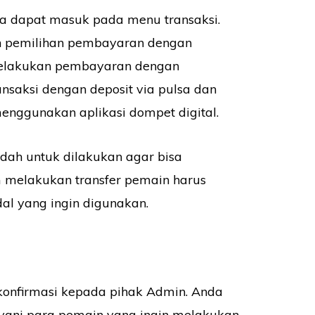
anda dapat masuk pada menu transaksi.
n pemilihan pembayaran dengan
melakukan pembayaran dengan
saksi dengan deposit via pulsa dan
nggunakan aplikasi dompet digital.
dah untuk dilakukan agar bisa
 melakukan transfer pemain harus
al yang ingin digunakan.
konfirmasi kepada pihak Admin. Anda
yani para pemain yang ingin melakukan