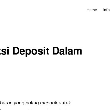
Home
Inf
si Deposit Dalam
iburan yang paling menarik untuk