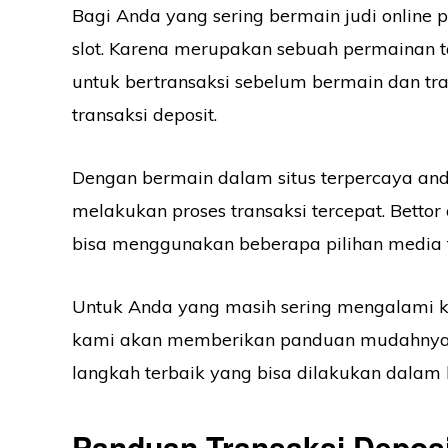
Bagi Anda yang sering bermain judi online
slot. Karena merupakan sebuah permainan 
untuk bertransaksi sebelum bermain dan tra
transaksi deposit.
Dengan bermain dalam situs terpercaya anda
melakukan proses transaksi tercepat. Betto
bisa menggunakan beberapa pilihan media te
Untuk Anda yang masih sering mengalami ke
kami akan memberikan panduan mudahnya 
langkah terbaik yang bisa dilakukan dalam 
Panduan Transaksi Deposit