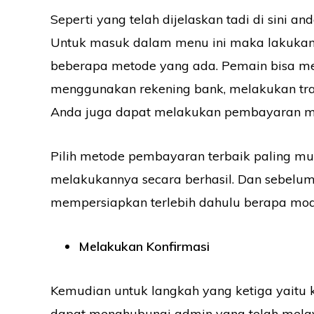
Seperti yang telah dijelaskan tadi di sini 
Untuk masuk dalam menu ini maka lakuka
beberapa metode yang ada. Pemain bisa 
menggunakan rekening bank, melakukan tran
Anda juga dapat melakukan pembayaran me
Pilih metode pembayaran terbaik paling mu
melakukannya secara berhasil. Dan sebelum
mempersiapkan terlebih dahulu berapa mod
Melakukan Konfirmasi
Kemudian untuk langkah yang ketiga yaitu 
dapat menghubungi admin yang telah mela