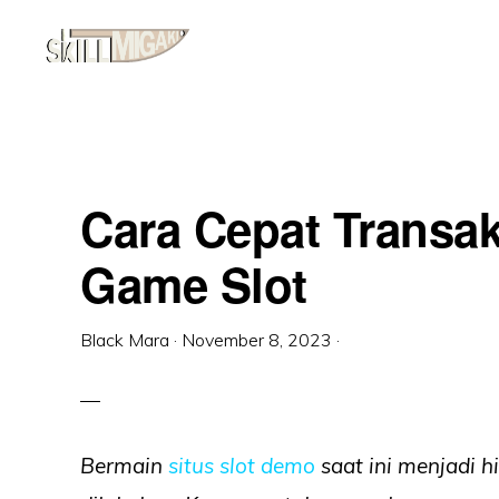
Skip
Skip
Skip
to
to
to
primary
main
primary
SKILL-
Kumpulan
MIGAKI
navigation
content
sidebar
Situs
Judi
Cara Cepat Transak
Terbesar
Seluruh
Game Slot
Asia
2021
Black Mara
·
November 8, 2023
·
Bermain
situs slot demo
saat ini menjadi h