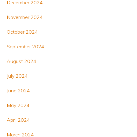
December 2024
November 2024
October 2024
September 2024
August 2024
July 2024
June 2024
May 2024
April 2024
March 2024