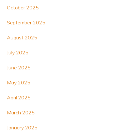
October 2025
September 2025
August 2025
July 2025
June 2025
May 2025
April 2025
March 2025
January 2025