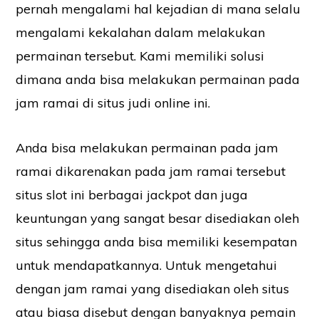
pernah mengalami hal kejadian di mana selalu
mengalami kekalahan dalam melakukan
permainan tersebut. Kami memiliki solusi
dimana anda bisa melakukan permainan pada
jam ramai di situs judi online ini.
Anda bisa melakukan permainan pada jam
ramai dikarenakan pada jam ramai tersebut
situs slot ini berbagai jackpot dan juga
keuntungan yang sangat besar disediakan oleh
situs sehingga anda bisa memiliki kesempatan
untuk mendapatkannya. Untuk mengetahui
dengan jam ramai yang disediakan oleh situs
atau biasa disebut dengan banyaknya pemain