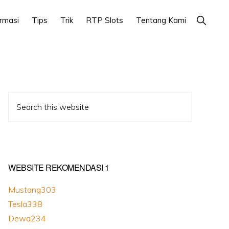
Show
ormasi
Tips
Trik
RTP Slots
Tentang Kami
Search
Primary
Search
Sidebar
this
website
WEBSITE REKOMENDASI 1
Mustang303
Tesla338
Dewa234