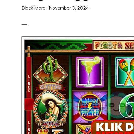
Black Mara
·
November 3, 2024
·