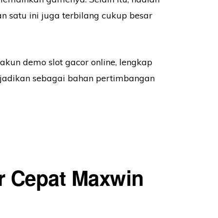
satu ini juga terbilang cukup besar
akun demo slot gacor online, lengkap
ijadikan sebagai bahan pertimbangan
r Cepat Maxwin