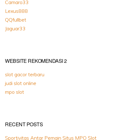
Camaro33
Lexus888
QQfullbet
Jaguar33
WEBSITE REKOMENDASI 2
slot gacor terbaru
judi slot online
mpo slot
RECENT POSTS
Sportivitas Antar Pemain Situs MPO Slot