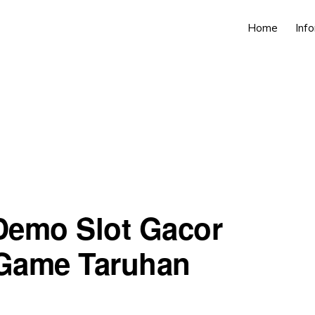
Home
Inf
Demo Slot Gacor
 Game Taruhan