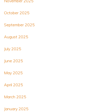
November 2025
October 2025
September 2025
August 2025
July 2025
June 2025
May 2025
April 2025
March 2025
January 2025