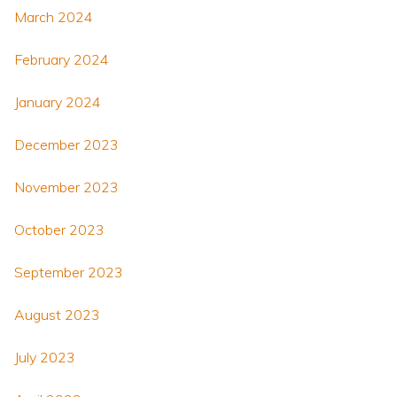
March 2024
February 2024
January 2024
December 2023
November 2023
October 2023
September 2023
August 2023
July 2023