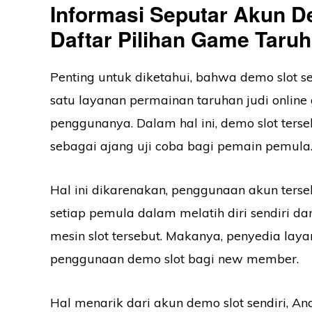
Informasi Seputar Akun D
Daftar Pilihan Game Taru
Penting untuk diketahui, bahwa demo slot sen
satu layanan permainan taruhan judi online 
penggunanya. Dalam hal ini, demo slot ters
sebagai ajang uji coba bagi pemain pemula
Hal ini dikarenakan, penggunaan akun ter
setiap pemula dalam melatih diri sendiri
mesin slot tersebut. Makanya, penyedia la
penggunaan demo slot bagi new member.
Hal menarik dari akun demo slot sendiri, A