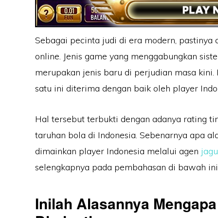
Sebagai pecinta judi di era modern, pastinya 
online. Jenis game yang menggabungkan siste
merupakan jenis baru di perjudian masa kini
satu ini diterima dengan baik oleh player Indo
Hal tersebut terbukti dengan adanya rating ti
taruhan bola di Indonesia. Sebenarnya apa a
dimainkan player Indonesia melalui agen
jagu
selengkapnya pada pembahasan di bawah ini
Inilah Alasannya Mengapa 