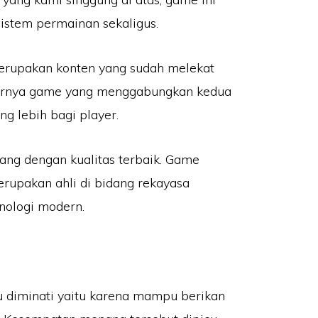
stem permainan sekaligus.
merupakan konten yang sudah melekat
hadirnya game yang menggabungkan kedua
g lebih bagi player.
cang dengan kualitas terbaik. Game
rupakan ahli di bidang rekayasa
nologi modern.
u diminati yaitu karena mampu berikan