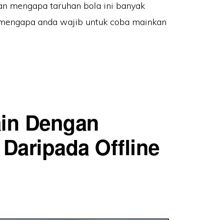
asan mengapa taruhan bola ini banyak
n mengapa anda wajib untuk coba mainkan
in Dengan
 Daripada Offline