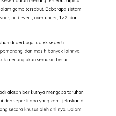
. Kesempatan menang tersebut dipicu
dalam game tersebut. Beberapa sistem
oor, odd event, over under, 1×2, dan
uhan di berbagai objek seperti
m pemenang, dan masih banyak lainnya.
ntuk menang akan semakin besar.
jadi alasan berikutnya mengapa taruhan
ui dan seperti apa yang kami jelaskan di
cang secara khusus oleh ahlinya. Dalam