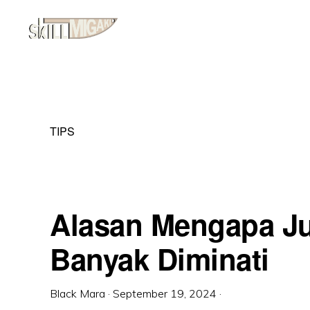
Skip
Skip
Skip
to
to
to
primary
main
primary
SKILL-
Kumpulan
MIGAKI
navigation
content
sidebar
Situs
Judi
TIPS
Terbesar
Seluruh
Asia
2021
Alasan Mengapa Ju
Banyak Diminati
Black Mara
·
September 19, 2024
·