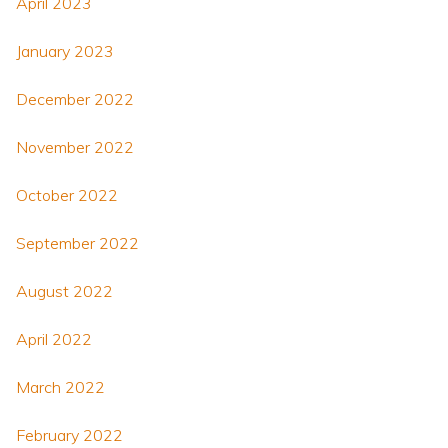
April 2023
January 2023
December 2022
November 2022
October 2022
September 2022
August 2022
April 2022
March 2022
February 2022