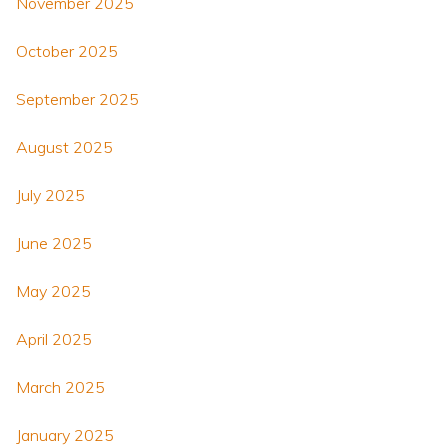
November 2025
October 2025
September 2025
August 2025
July 2025
June 2025
May 2025
April 2025
March 2025
January 2025