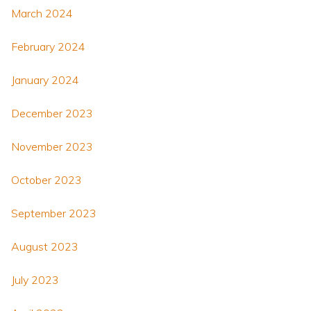
March 2024
February 2024
January 2024
December 2023
November 2023
October 2023
September 2023
August 2023
July 2023