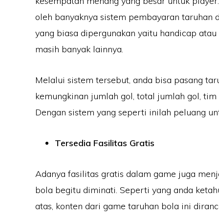
kesempatan menang yang besar untuk player
oleh banyaknya sistem pembayaran taruhan 
yang biasa dipergunakan yaitu handicap atau v
masih banyak lainnya.
Melalui sistem tersebut, anda bisa pasang tar
kemungkinan jumlah gol, total jumlah gol, ti
Dengan sistem yang seperti inilah peluang u
Tersedia Fasilitas Gratis
Adanya fasilitas gratis dalam game juga men
bola begitu diminati. Seperti yang anda ketah
atas, konten dari game taruhan bola ini diran