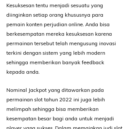
Kesuksesan tentu menjadi sesuatu yang
diinginkan setiap orang khususnya para
pemain konten perjudian online. Anda bisa
berkesempatan mereka kesuksesan karena
permainan tersebut telah mengusung inovasi
terkini dengan sistem yang lebih modern
sehingga memberikan banyak feedback
kepada anda.
Nominal Jackpot yang ditawarkan pada
permainan slot tahun 2022 ini juga lebih
melimpah sehingga bisa memberikan
kesempatan besar bagi anda untuk menjadi
player yang sukses. Dalam memainkan judi slot