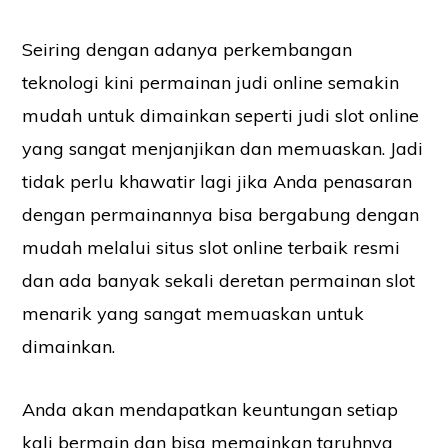
Seiring dengan adanya perkembangan
teknologi kini permainan judi online semakin
mudah untuk dimainkan seperti judi slot online
yang sangat menjanjikan dan memuaskan. Jadi
tidak perlu khawatir lagi jika Anda penasaran
dengan permainannya bisa bergabung dengan
mudah melalui situs slot online terbaik resmi
dan ada banyak sekali deretan permainan slot
menarik yang sangat memuaskan untuk
dimainkan.
Anda akan mendapatkan keuntungan setiap
kali bermain dan bisa memainkan taruhnya