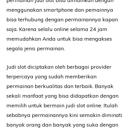
permainan judi slot bisa dimainkan dengan
menggunakan smartphone dan pemainnya
bisa terhubung dengan permainannya kapan
saja. Karena selalu online selama 24 jam
memudahkan Anda untuk bisa mengakses
segala jenis permainan.
Judi slot diciptakan oleh berbagai provider
terpercaya yang sudah memberikan
permainan berkualitas dan terbaik. Banyak
sekali manfaat yang bisa didapatkan dengan
memilih untuk bermain judi slot online. Itulah
sebabnya permainannya kini semakin diminati
banyak orang dan banyak yang suka dengan