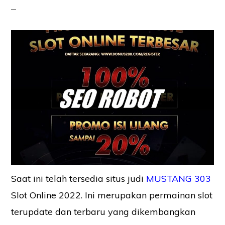
Saat ini telah tersedia situs judi
MUSTANG 303
Slot Online 2022. Ini merupakan permainan slot
terupdate dan terbaru yang dikembangkan