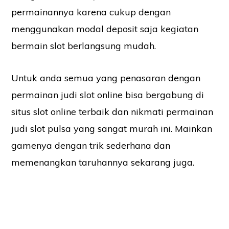
permainannya karena cukup dengan
menggunakan modal deposit saja kegiatan
bermain slot berlangsung mudah.
Untuk anda semua yang penasaran dengan
permainan judi slot online bisa bergabung di
situs slot online terbaik dan nikmati permainan
judi slot pulsa yang sangat murah ini. Mainkan
gamenya dengan trik sederhana dan
memenangkan taruhannya sekarang juga.