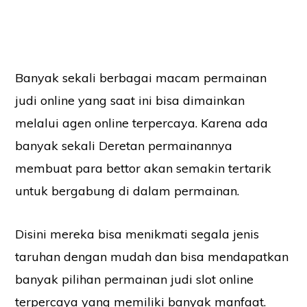
Banyak sekali berbagai macam permainan
judi online yang saat ini bisa dimainkan
melalui agen online terpercaya. Karena ada
banyak sekali Deretan permainannya
membuat para bettor akan semakin tertarik
untuk bergabung di dalam permainan.
Disini mereka bisa menikmati segala jenis
taruhan dengan mudah dan bisa mendapatkan
banyak pilihan permainan judi slot online
terpercaya yang memiliki banyak manfaat.