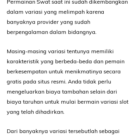
Permainan Swat saat ini sudah dikembangkan
dalam variasi yang melimpah karena
banyaknya provider yang sudah
berpengalaman dalam bidangnya.
Masing-masing variasi tentunya memiliki
karakteristik yang berbeda-beda dan pemain
berkesempatan untuk menikmatinya secara
gratis pada situs resmi.
Anda tidak perlu
mengeluarkan biaya tambahan selain dari
biaya taruhan untuk mulai bermain variasi slot
yang telah dihadirkan.
Dari banyaknya variasi tersebutlah sebagai