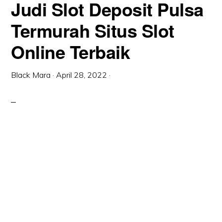
Judi Slot Deposit Pulsa
Termurah Situs Slot
Online Terbaik
Black Mara
·
April 28, 2022
·