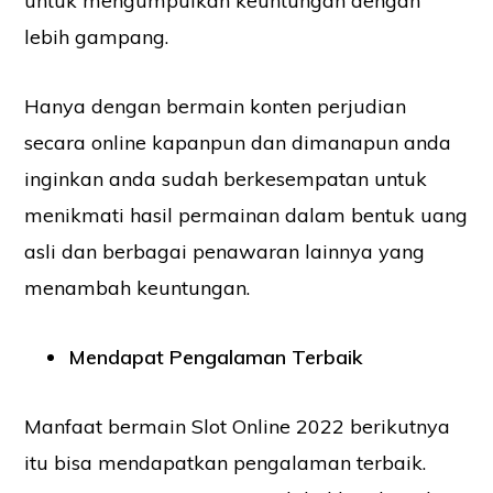
untuk mengumpulkan keuntungan dengan
lebih gampang.
Hanya dengan bermain konten perjudian
secara online kapanpun dan dimanapun anda
inginkan anda sudah berkesempatan untuk
menikmati hasil permainan dalam bentuk uang
asli dan berbagai penawaran lainnya yang
menambah keuntungan.
Mendapat Pengalaman Terbaik
Manfaat bermain Slot Online 2022 berikutnya
itu bisa mendapatkan pengalaman terbaik.