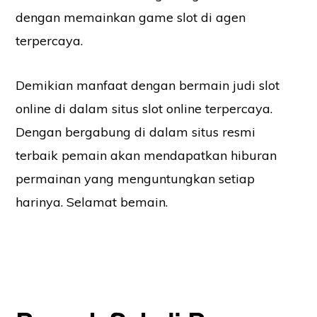
dengan memainkan game slot di agen
terpercaya.
Demikian manfaat dengan bermain judi slot
online di dalam situs slot online terpercaya.
Dengan bergabung di dalam situs resmi
terbaik pemain akan mendapatkan hiburan
permainan yang menguntungkan setiap
harinya. Selamat bemain.