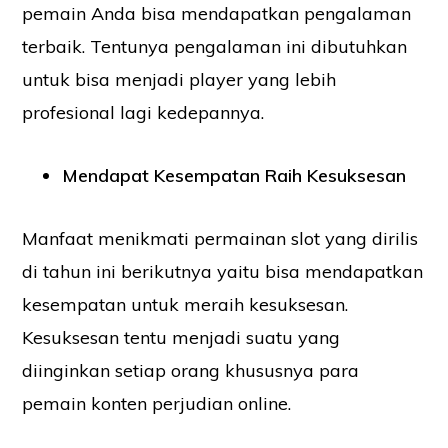
pemain Anda bisa mendapatkan pengalaman
terbaik. Tentunya pengalaman ini dibutuhkan
untuk bisa menjadi player yang lebih
profesional lagi kedepannya.
Mendapat Kesempatan Raih Kesuksesan
Manfaat menikmati permainan slot yang dirilis
di tahun ini berikutnya yaitu bisa mendapatkan
kesempatan untuk meraih kesuksesan.
Kesuksesan tentu menjadi suatu yang
diinginkan setiap orang khususnya para
pemain konten perjudian online.