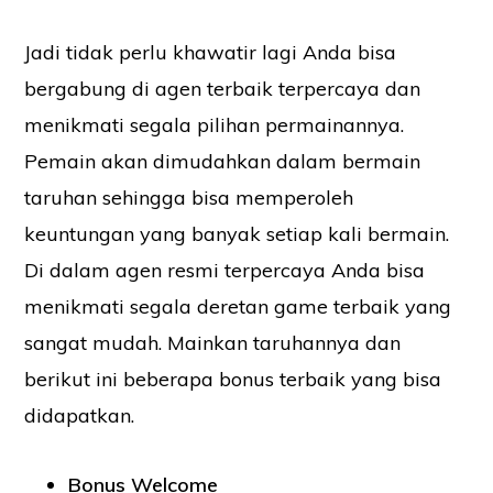
Jadi tidak perlu khawatir lagi Anda bisa
bergabung di agen terbaik terpercaya dan
menikmati segala pilihan permainannya.
Pemain akan dimudahkan dalam bermain
taruhan sehingga bisa memperoleh
keuntungan yang banyak setiap kali bermain.
Di dalam agen resmi terpercaya Anda bisa
menikmati segala deretan game terbaik yang
sangat mudah. Mainkan taruhannya dan
berikut ini beberapa bonus terbaik yang bisa
didapatkan.
Bonus Welcome