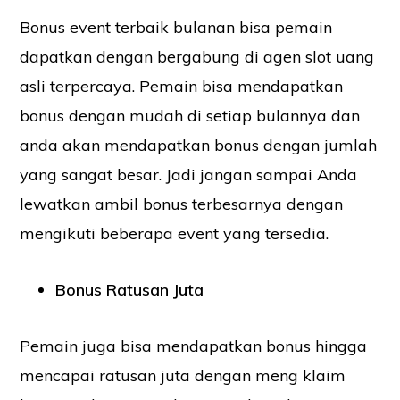
Bonus event terbaik bulanan bisa pemain
dapatkan dengan bergabung di agen slot uang
asli terpercaya. Pemain bisa mendapatkan
bonus dengan mudah di setiap bulannya dan
anda akan mendapatkan bonus dengan jumlah
yang sangat besar. Jadi jangan sampai Anda
lewatkan ambil bonus terbesarnya dengan
mengikuti beberapa event yang tersedia.
Bonus Ratusan Juta
Pemain juga bisa mendapatkan bonus hingga
mencapai ratusan juta dengan meng klaim