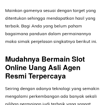
Mainkan gamenya sesuai dengan target yang
ditentukan sehingga mendapatkan hasil yang
terbaik. Bagi Anda yang belum paham
bagaimana panduan dalam permainannya
maka simak penjelasan singkatnya berikut ini.
Mudahnya Bermain Slot
Online Uang Asli Agen
Resmi Terpercaya
Seiring dengan adanya teknologi yang semakin
mengalami perkembangan ada banyak sekali
pilihan permainan judi terbaik yang sangat