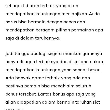
sebagai hiburan terbaik yang akan
mendapatkan keuntungan menjanjikan.
Anda
harus bisa bermain dengan bebas dan
mendapatkan beragam pilihan permainan apa
saja di dalam taruhannya.
Jadi tunggu apalagi segera mainkan gamenya
hanya di agen terbaiknya dan disini anda akan
mendapatkan keuntungan yang sangat besar.
Ada banyak game terbaik yang ada dan
pastinya pemain bisa mengklaim seluruh
bonus tersebut. Lantas bonus apa saja yang
akan didapatkan dalam bermain taruhan slot