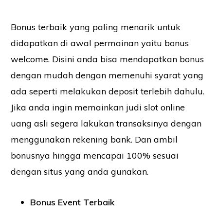
Bonus terbaik yang paling menarik untuk
didapatkan di awal permainan yaitu bonus
welcome. Disini anda bisa mendapatkan bonus
dengan mudah dengan memenuhi syarat yang
ada seperti melakukan deposit terlebih dahulu.
Jika anda ingin memainkan judi slot online
uang asli segera lakukan transaksinya dengan
menggunakan rekening bank. Dan ambil
bonusnya hingga mencapai 100% sesuai
dengan situs yang anda gunakan.
Bonus Event Terbaik