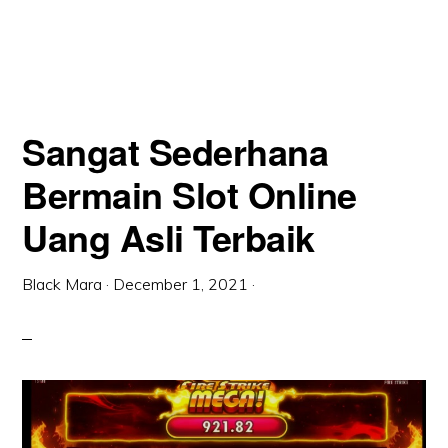
Sangat Sederhana
Bermain Slot Online
Uang Asli Terbaik
Black Mara
·
December 1, 2021
·