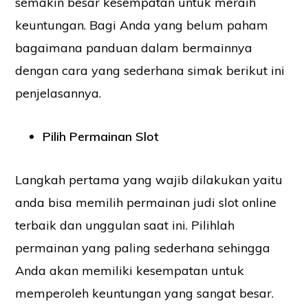
semakin besar kesempatan untuk meraih
keuntungan. Bagi Anda yang belum paham
bagaimana panduan dalam bermainnya
dengan cara yang sederhana simak berikut ini
penjelasannya.
Pilih Permainan Slot
Langkah pertama yang wajib dilakukan yaitu
anda bisa memilih permainan judi slot online
terbaik dan unggulan saat ini. Pilihlah
permainan yang paling sederhana sehingga
Anda akan memiliki kesempatan untuk
memperoleh keuntungan yang sangat besar.