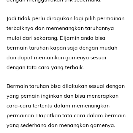
Jadi tidak perlu diragukan lagi pilih permainan
terbaiknya dan memenangkan taruhannya
mulai dari sekarang. Dijamin anda bisa
bermain taruhan kapan saja dengan mudah
dan dapat memainkan gamenya sesuai
dengan tata cara yang terbaik.
Bermain taruhan bisa dilakukan sesuai dengan
yang pemain inginkan dan bisa menerapkan
cara-cara tertentu dalam memenangkan
permainan. Dapatkan tata cara dalam bermain
yang sederhana dan menangkan gamenya.