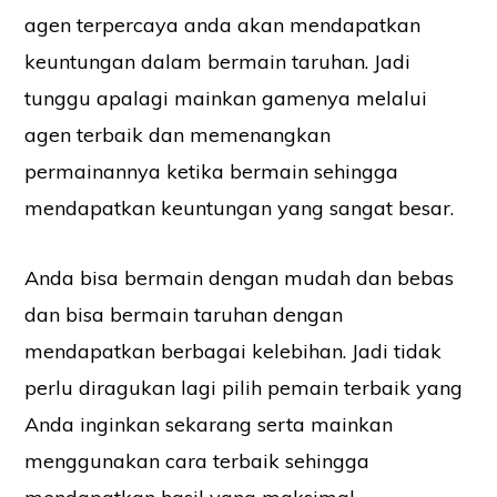
agen terpercaya anda akan mendapatkan
keuntungan dalam bermain taruhan. Jadi
tunggu apalagi mainkan gamenya melalui
agen terbaik dan memenangkan
permainannya ketika bermain sehingga
mendapatkan keuntungan yang sangat besar.
Anda bisa bermain dengan mudah dan bebas
dan bisa bermain taruhan dengan
mendapatkan berbagai kelebihan. Jadi tidak
perlu diragukan lagi pilih pemain terbaik yang
Anda inginkan sekarang serta mainkan
menggunakan cara terbaik sehingga