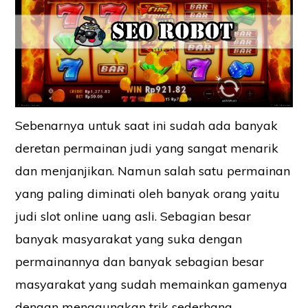
Sebenarnya untuk saat ini sudah ada banyak
deretan permainan judi yang sangat menarik
dan menjanjikan. Namun salah satu permainan
yang paling diminati oleh banyak orang yaitu
judi slot online uang asli. Sebagian besar
banyak masyarakat yang suka dengan
permainannya dan banyak sebagian besar
masyarakat yang sudah memainkan gamenya
dengan menggunakan trik sederhana.