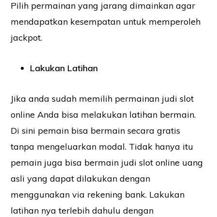
Pilih permainan yang jarang dimainkan agar
mendapatkan kesempatan untuk memperoleh
jackpot.
Lakukan Latihan
Jika anda sudah memilih permainan judi slot
online Anda bisa melakukan latihan bermain.
Di sini pemain bisa bermain secara gratis
tanpa mengeluarkan modal. Tidak hanya itu
pemain juga bisa bermain judi slot online uang
asli yang dapat dilakukan dengan
menggunakan via rekening bank. Lakukan
latihan nya terlebih dahulu dengan