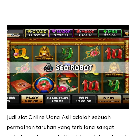
Judi slot Online Uang Asli adalah sebuah
permainan taruhan yang terbilang sangat