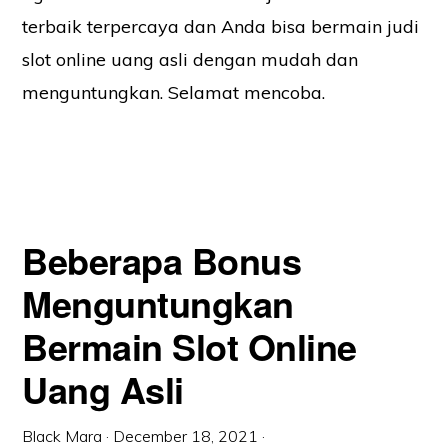
terbaik terpercaya dan Anda bisa bermain judi
slot online uang asli dengan mudah dan
menguntungkan. Selamat mencoba.
Beberapa Bonus
Menguntungkan
Bermain Slot Online
Uang Asli
Black Mara
·
December 18, 2021
·