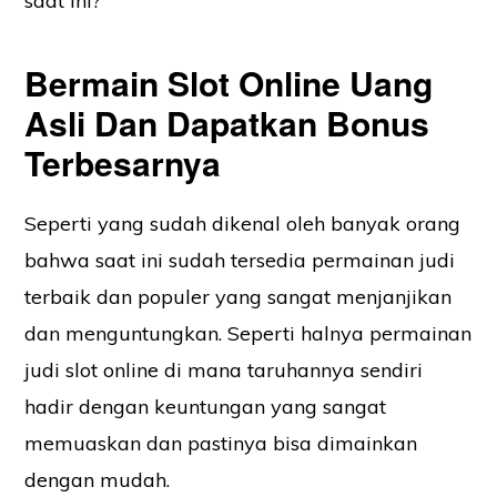
saat ini?
Bermain Slot Online Uang
Asli Dan Dapatkan Bonus
Terbesarnya
Seperti yang sudah dikenal oleh banyak orang
bahwa saat ini sudah tersedia permainan judi
terbaik dan populer yang sangat menjanjikan
dan menguntungkan. Seperti halnya permainan
judi slot online di mana taruhannya sendiri
hadir dengan keuntungan yang sangat
memuaskan dan pastinya bisa dimainkan
dengan mudah.