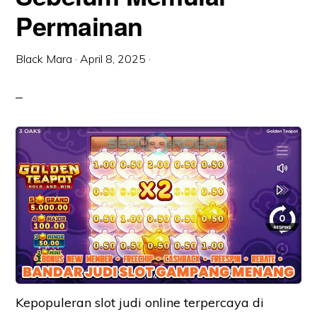
Permainan
Black Mara
·
April 8, 2025
·
Kepopuleran slot judi online terpercaya di