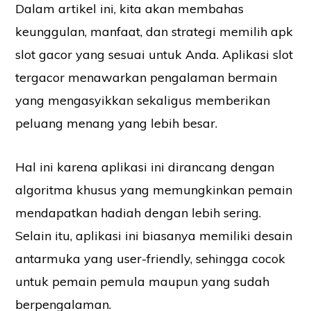
Dalam artikel ini, kita akan membahas
keunggulan, manfaat, dan strategi memilih
apk
slot gacor
yang sesuai untuk Anda. Aplikasi slot
tergacor menawarkan pengalaman bermain
yang mengasyikkan sekaligus memberikan
peluang menang yang lebih besar.
Hal ini karena aplikasi ini dirancang dengan
algoritma khusus yang memungkinkan pemain
mendapatkan hadiah dengan lebih sering.
Selain itu, aplikasi ini biasanya memiliki desain
antarmuka yang user-friendly, sehingga cocok
Copyright © 2021 Kill-Migaki | All Rights Reserved
untuk pemain pemula maupun yang sudah
berpengalaman.