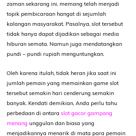
zaman sekarang ini, memang telah menjadi
topik pembicaraan hangat di sejumlah
kalangan masyarakat. Pasalnya, slot tersebut
tidak hanya dapat dijadikan sebagai media
hiburan semata. Namun juga mendatangkan
pundi – pundi rupiah menguntungkan.
Oleh karena itulah, tidak heran jika saat ini
jumlah pemain yang memainkan game slot
tersebut semakin hari cenderung semakin
banyak. Kendati demikian, Anda perlu tahu
perbedaan di antara
slot gacor gampang
menang
unggulan dan biasa yang
menjadikannya menarik di mata para pemain