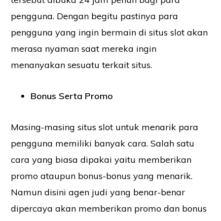
pengguna. Dengan begitu pastinya para
pengguna yang ingin bermain di situs slot akan
merasa nyaman saat mereka ingin
menanyakan sesuatu terkait situs.
Bonus Serta Promo
Masing-masing situs slot untuk menarik para
pengguna memiliki banyak cara. Salah satu
cara yang biasa dipakai yaitu memberikan
promo ataupun bonus-bonus yang menarik.
Namun disini agen judi yang benar-benar
dipercaya akan memberikan promo dan bonus