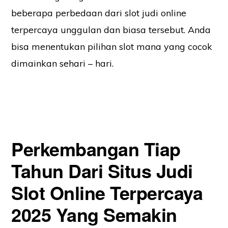
beberapa perbedaan dari slot judi online
terpercaya unggulan dan biasa tersebut. Anda
bisa menentukan pilihan slot mana yang cocok
dimainkan sehari – hari.
Perkembangan Tiap
Tahun Dari Situs Judi
Slot Online Terpercaya
2025 Yang Semakin