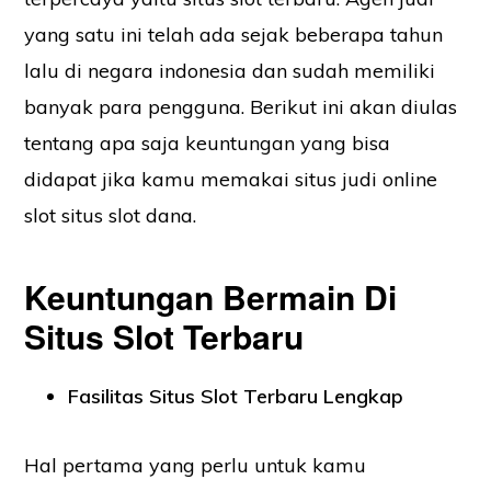
yang satu ini telah ada sejak beberapa tahun
lalu di negara indonesia dan sudah memiliki
banyak para pengguna.
Berikut ini akan diulas
tentang apa saja keuntungan yang bisa
didapat jika kamu memakai situs judi online
slot situs slot dana.
Keuntungan Bermain Di
Situs Slot Terbaru
Fasilitas Situs Slot Terbaru Lengkap
Hal pertama yang perlu untuk kamu