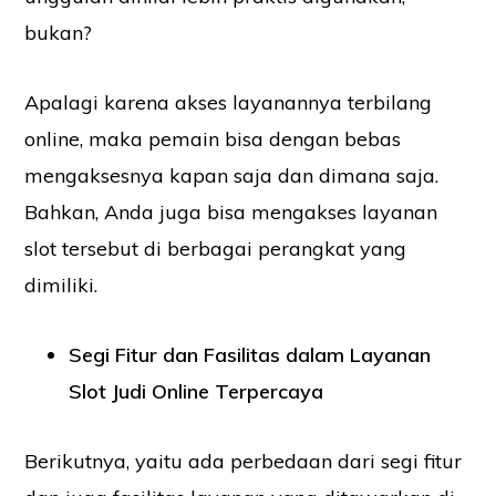
bukan?
Apalagi karena akses layanannya terbilang
online, maka pemain bisa dengan bebas
mengaksesnya kapan saja dan dimana saja.
Bahkan, Anda juga bisa mengakses layanan
slot tersebut di berbagai perangkat yang
dimiliki.
Segi Fitur dan Fasilitas dalam Layanan
Slot Judi Online Terpercaya
Berikutnya, yaitu ada perbedaan dari segi fitur