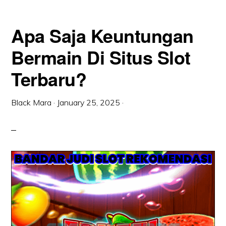
Apa Saja Keuntungan
Bermain Di Situs Slot
Terbaru?
Black Mara
·
January 25, 2025
·