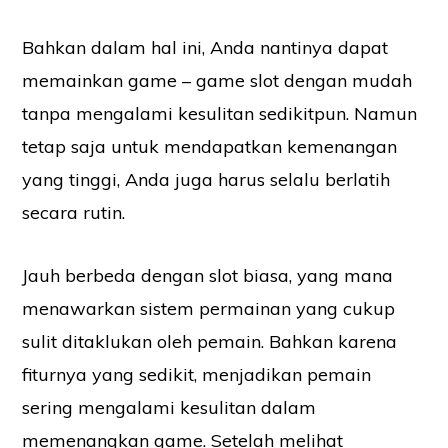
Bahkan dalam hal ini, Anda nantinya dapat
memainkan game – game slot dengan mudah
tanpa mengalami kesulitan sedikitpun. Namun
tetap saja untuk mendapatkan kemenangan
yang tinggi, Anda juga harus selalu berlatih
secara rutin.
Jauh berbeda dengan slot biasa, yang mana
menawarkan sistem permainan yang cukup
sulit ditaklukan oleh pemain. Bahkan karena
fiturnya yang sedikit, menjadikan pemain
sering mengalami kesulitan dalam
memenangkan game. Setelah melihat