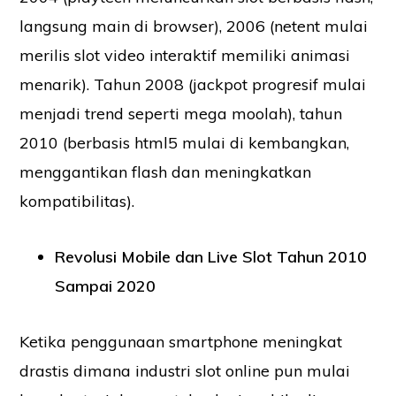
langsung main di browser), 2006 (netent mulai
merilis slot video interaktif memiliki animasi
menarik). Tahun 2008 (jackpot progresif mulai
menjadi trend seperti mega moolah), tahun
2010 (berbasis html5 mulai di kembangkan,
menggantikan flash dan meningkatkan
kompatibilitas).
Revolusi Mobile dan Live Slot Tahun 2010
Sampai 2020
Ketika penggunaan smartphone meningkat
drastis dimana industri slot online pun mulai