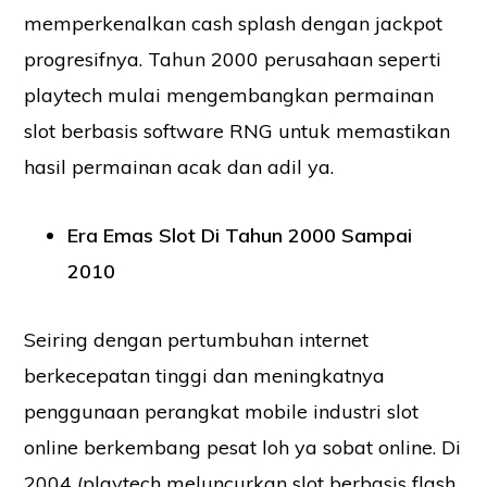
memperkenalkan cash splash dengan jackpot
progresifnya. Tahun 2000 perusahaan seperti
playtech mulai mengembangkan permainan
slot berbasis software RNG untuk memastikan
hasil permainan acak dan adil ya.
Era Emas Slot Di Tahun 2000 Sampai
2010
Seiring dengan pertumbuhan internet
berkecepatan tinggi dan meningkatnya
penggunaan perangkat mobile industri slot
online berkembang pesat loh ya sobat online. Di
2004 (playtech meluncurkan slot berbasis flash,