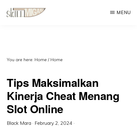
Skip
Skip
MENU
to
to
main
primary
SKILL-
Kumpulan
MIGAKI
content
sidebar
Situs
Judi
Terbesar
You are here: Home
/
Home
Seluruh
Tips Maksimalkan
Asia
2021
Kinerja Cheat Menang
Slot Online
Black Mara
·
February 2, 2024
·