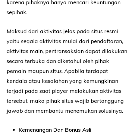
karena pihaknya hanya mencari keuntungan
sepihak.
Maksud dari aktivitas jelas pada situs resmi
yaitu segala aktivitas mulai dari pendaftaran,
aktivitas main, pentransaksian dapat dilakukan
secara terbuka dan diketahui oleh pihak
pemain maupun situs. Apabila terdapat
kendala atau kesalahan yang kemungkinan
terjadi pada saat player melakukan aktivitas
tersebut, maka pihak situs wajib bertanggung
jawab dan membantu menemukan solusinya.
Kemenangan Dan Bonus Asli