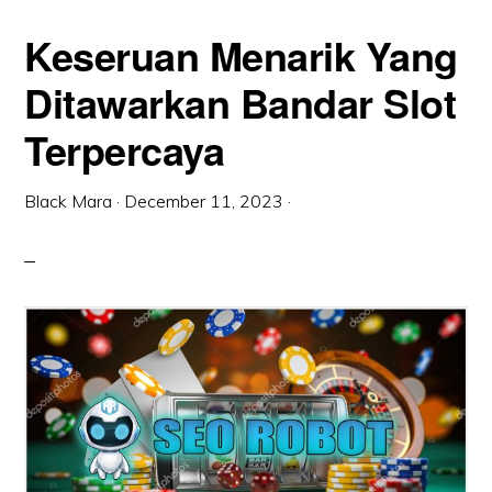
Keseruan Menarik Yang
Ditawarkan Bandar Slot
Terpercaya
Black Mara
·
December 11, 2023
·
Copyright © 2021 Kill-Migaki | All Rights Reserved