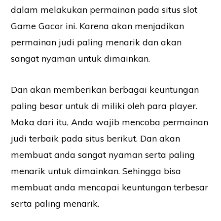
dalam melakukan permainan pada situs slot
Game Gacor ini. Karena akan menjadikan
permainan judi paling menarik dan akan
sangat nyaman untuk dimainkan.
Dan akan memberikan berbagai keuntungan
paling besar untuk di miliki oleh para player.
Maka dari itu, Anda wajib mencoba permainan
judi terbaik pada situs berikut. Dan akan
membuat anda sangat nyaman serta paling
menarik untuk dimainkan. Sehingga bisa
membuat anda mencapai keuntungan terbesar
serta paling menarik.