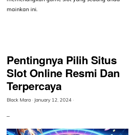
mainkan ini.
Pentingnya Pilih Situs
Slot Online Resmi Dan
Terpercaya
Black Mara
·
January 12, 2024
·