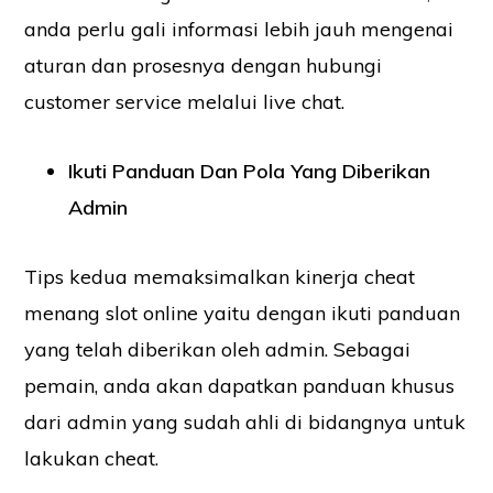
anda perlu gali informasi lebih jauh mengenai
aturan dan prosesnya dengan hubungi
customer service melalui live chat.
Ikuti Panduan Dan Pola Yang Diberikan
Admin
Tips kedua memaksimalkan kinerja cheat
menang slot online yaitu dengan ikuti panduan
yang telah diberikan oleh admin. Sebagai
pemain, anda akan dapatkan panduan khusus
dari admin yang sudah ahli di bidangnya untuk
lakukan cheat.