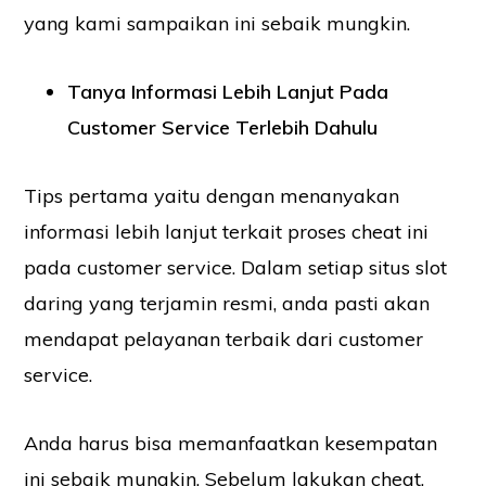
yang kami sampaikan ini sebaik mungkin.
Tanya Informasi Lebih Lanjut Pada
Customer Service Terlebih Dahulu
Tips pertama yaitu dengan menanyakan
informasi lebih lanjut terkait proses cheat ini
pada customer service. Dalam setiap situs slot
daring yang terjamin resmi, anda pasti akan
mendapat pelayanan terbaik dari customer
service.
Anda harus bisa memanfaatkan kesempatan
ini sebaik mungkin. Sebelum lakukan cheat,