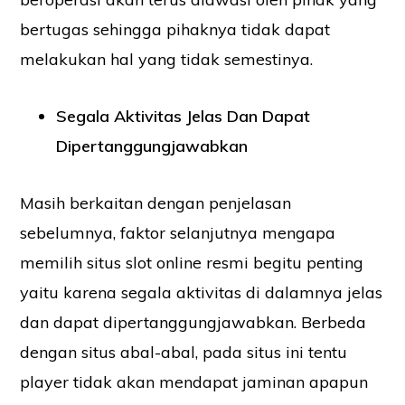
bertugas sehingga pihaknya tidak dapat
melakukan hal yang tidak semestinya.
Segala Aktivitas Jelas Dan Dapat
Dipertanggungjawabkan
Masih berkaitan dengan penjelasan
sebelumnya, faktor selanjutnya mengapa
memilih situs slot online resmi begitu penting
yaitu karena segala aktivitas di dalamnya jelas
dan dapat dipertanggungjawabkan. Berbeda
dengan situs abal-abal, pada situs ini tentu
player tidak akan mendapat jaminan apapun