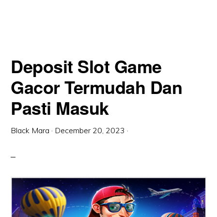
Deposit Slot Game
Gacor Termudah Dan
Pasti Masuk
Black Mara
·
December 20, 2023
·