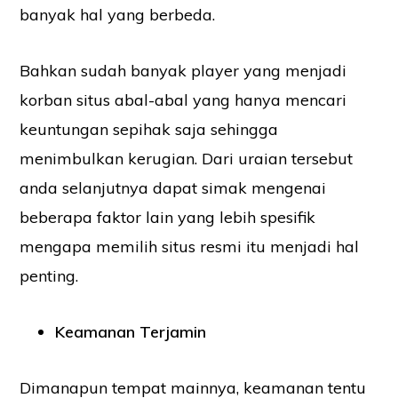
banyak hal yang berbeda.
Bahkan sudah banyak player yang menjadi
korban situs abal-abal yang hanya mencari
keuntungan sepihak saja sehingga
menimbulkan kerugian. Dari uraian tersebut
anda selanjutnya dapat simak mengenai
beberapa faktor lain yang lebih spesifik
mengapa memilih situs resmi itu menjadi hal
penting.
Keamanan Terjamin
Dimanapun tempat mainnya, keamanan tentu